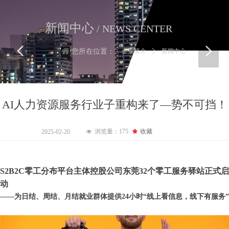
新闻中心
/ NEWS CENTER
넳
넲
企业简介
ꄲ
新闻中心
您所在位置：
AI人力资源服务行业子重构来了—势不可挡！
浏览量：
175
끄
收藏
2025-02-20
넶
S2B2C零工分布平台主体控股公司东莞32个零工服务驿站正式启
动
——为日结、周结、月结就业群体提供24小时“线上看信息，线下有服务”