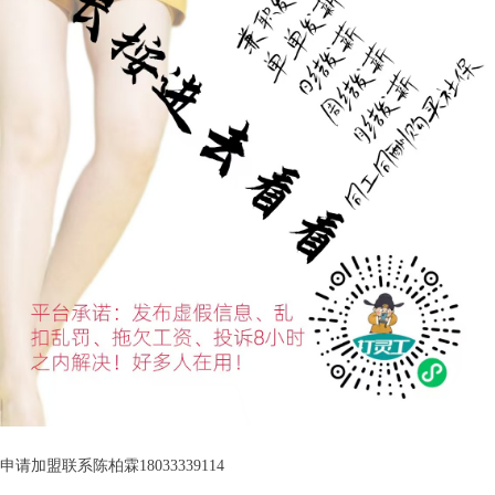
申请加盟联系陈柏霖18033339114